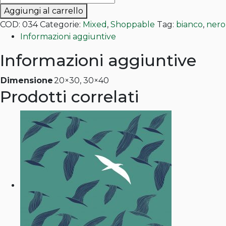
da
quantità
Aggiungi al carrello
80,00€
COD:
034
Categorie:
Mixed
,
Shoppable
Tag:
bianco
,
nero
a
Informazioni aggiuntive
150,00€
Informazioni aggiuntive
Dimensione
20×30, 30×40
Prodotti correlati