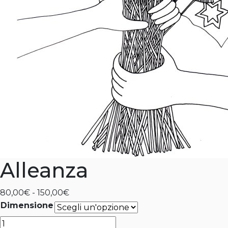
Alleanza
Fascia
80,00
€
-
150,00
€
di
Dimensione
prezzo:
Alleanza