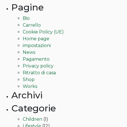
da
più
Pagine
220,00€
varianti.
a
Le
Bio
300,00€
opzioni
Carrello
possono
Cookie Policy (UE)
essere
Home page
scelte
impostazioni
nella
News
pagina
Pagamento
del
Privacy policy
prodotto
Ritratto di casa
Shop
Works
Archivi
Categorie
Children
(1)
Lifestyle
(12)