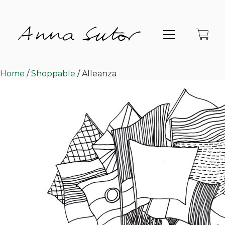
Home
/
Shoppable
/ Alleanza