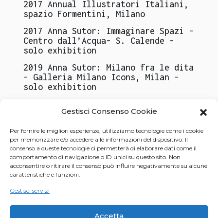
2017
Annual Illustratori Italiani,
spazio Formentini, Milano
2017
Anna Sutor: Immaginare Spazi -
Centro dall’Acqua- S. Calende -
solo exhibition
2019
Anna Sutor: Milano fra le dita
– Galleria Milano Icons, Milan –
solo exhibition
2020
Anna Sutor: capsule collection
Gestisci Consenso Cookie
– Caractère store, piazza Scala,
Milano - solo exhibition
Per fornire le migliori esperienze, utilizziamo tecnologie come i cookie
2022
Fellini 100X100 - Exhibition
per memorizzare e/o accedere alle informazioni del dispositivo. Il
consenso a queste tecnologie ci permetterà di elaborare dati come il
on Federico Fellini, Mantova, Museo
comportamento di navigazione o ID unici su questo sito. Non
Diocesano - collective
acconsentire o ritirare il consenso può influire negativamente su alcune
caratteristiche e funzioni.
2022
Casa è ...- Spazio HUS, Milano
– collective exhibition
Gestisci servizi
2023
Tropical Milano– Galleria
Milan Icons– Milano- solo
Accetta