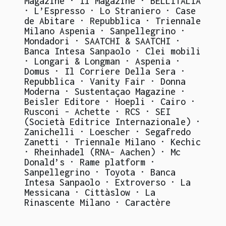
Magazine · Il Magazine · BELLITALIA
· L’Espresso · Lo Straniero · Case
de Abitare · Repubblica · Triennale
Milano Aspenia · Sanpellegrino ·
Mondadori · SAATCHI & SAATCHI ·
Banca Intesa Sanpaolo · Clei mobili
· Longari & Longman · Aspenia ·
Domus · Il Corriere Della Sera ·
Repubblica · Vanity Fair · Donna
Moderna · Sustentaçao Magazine ·
Beisler Editore · Hoepli · Cairo ·
Rusconi - Achette · RCS · SEI
(Società Editrice Internazionale) ·
Zanichelli · Loescher · Segafredo
Zanetti · Triennale Milano · Kechic
· Rheinhadel (RNA- Aachen) · Mc
Donald’s · Rame platform ·
Sanpellegrino · Toyota · Banca
Intesa Sanpaolo · Extroverso · La
Messicana · Cittàslow · La
Rinascente Milano · Caractère