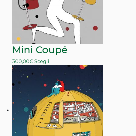
Mini Coupé
Questo
300,00
€
Scegli
prodotto
ha
più
varianti.
Le
opzioni
possono
essere
scelte
nella