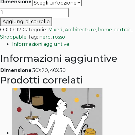
di
Dimensione
prezzo:
Intellettuale
da
1
Aggiungi al carrello
100,00€
quantità
COD:
017
Categorie:
Mixed
,
Architecture
,
home portrait
,
a
Shoppable
Tag:
nero
,
rosso
180,00€
Informazioni aggiuntive
Informazioni aggiuntive
Dimensione
30X20, 40X30
Prodotti correlati