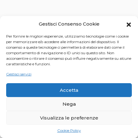
Gestisci Consenso Cookie
Per fornire le migliori esperienze, utilizziamo tecnologie come i cookie
per memorizzare e/o accedere alle informazioni del dispositivo. Il
consenso a queste tecnologie ci permetterà di elaborare dati come il
comportamento di navigazione o ID unici su questo sito. Non
acconsentire o ritirare il consenso può influire negativamente su alcune
caratteristiche e funzioni.
Gestisci servizi
Accetta
Nega
© 2021 Anna Sutor | All rights reserved | Piazza
Visualizza le preferenze
Spotorno 3 - 20159 Milano | P.Iva 03737480263 |
cookie policy
|
privacy policy
Cookie Policy