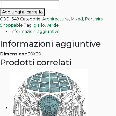
Carlo
Scarpa
Aggiungi al carrello
quantità
COD:
349
Categorie:
Architecture
,
Mixed
,
Portraits
,
Shoppable
Tag:
giallo
,
verde
Informazioni aggiuntive
Informazioni aggiuntive
Dimensione
30X30
Prodotti correlati