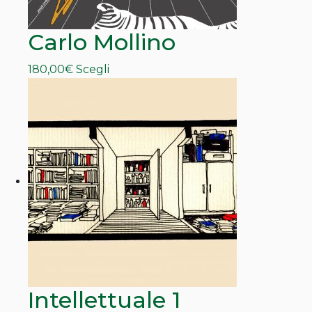
del
prodotto
Carlo Mollino
Questo
180,00
€
Scegli
prodotto
ha
più
varianti.
Le
opzioni
possono
essere
scelte
nella
pagina
del
prodotto
Intellettuale 1