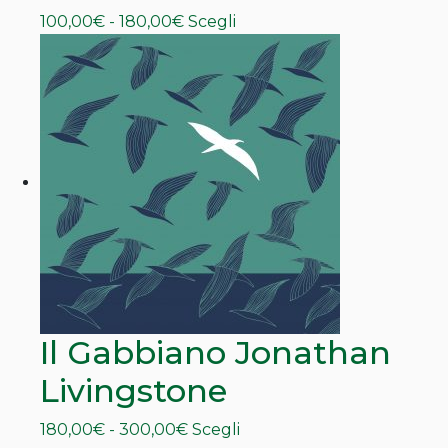
Fascia
Questo
100,00
€
-
180,00
€
Scegli
di
prodotto
prezzo:
ha
da
più
100,00€
varianti.
a
Le
180,00€
opzioni
possono
essere
scelte
nella
pagina
del
prodotto
Il Gabbiano Jonathan
Livingstone
Fascia
Questo
180,00
€
-
300,00
€
Scegli