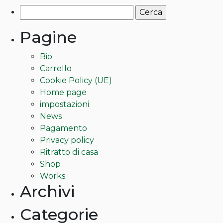
di
prodotto
Ricerca
prezzo:
ha
per:
da
più
Pagine
180,00€
varianti.
a
Le
Bio
300,00€
opzioni
Carrello
possono
Cookie Policy (UE)
essere
Home page
scelte
impostazioni
nella
News
pagina
Pagamento
del
Privacy policy
prodotto
Ritratto di casa
Shop
Works
Archivi
Categorie