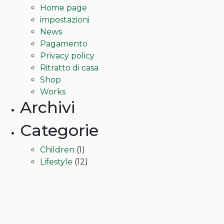
essere
Home page
scelte
impostazioni
nella
News
pagina
Pagamento
del
Privacy policy
prodotto
Ritratto di casa
Shop
Works
Archivi
Categorie
Children
(1)
Lifestyle
(12)