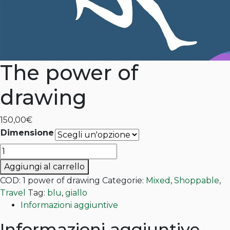
The power of
drawing
150,00
€
Dimensione
The
power
Aggiungi al carrello
of
COD:
1 power of drawing
Categorie:
Mixed
,
Shoppable
,
drawing
Travel
Tag:
blu
,
giallo
quantità
Informazioni aggiuntive
Informazioni aggiuntive