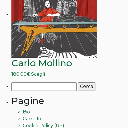
a
Le
300,00€
opzioni
possono
essere
scelte
nella
pagina
del
prodotto
Carlo Mollino
Questo
180,00
€
Scegli
prodotto
Ricerca
ha
per:
più
Pagine
varianti.
Le
Bio
opzioni
Carrello
possono
Cookie Policy (UE)