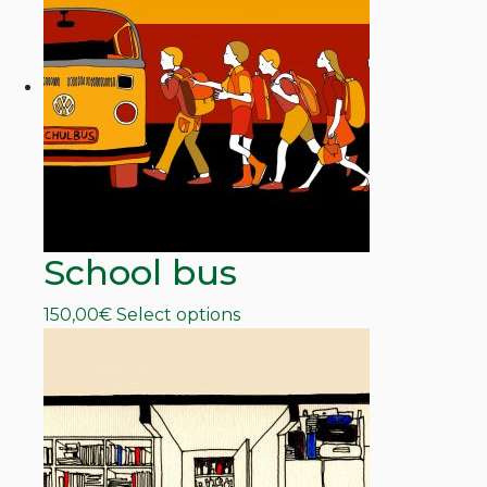
School bus
This
150,00
€
Select options
product
has
multiple
variants.
The
options