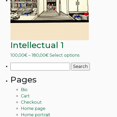
may
be
chosen
on
the
product
page
Intellectual 1
Price
This
100,00
€
–
180,00
€
Select options
range:
product
Search
100,00€
has
for:
through
multiple
Pages
180,00€
variants.
The
Bio
options
Cart
may
Checkout
be
Home page
chosen
Home portrait