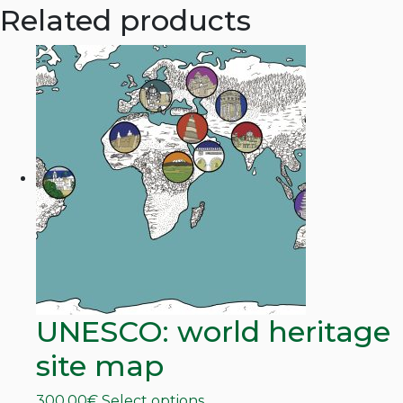
Related products
UNESCO: world heritage
site map
This
300,00
€
Select options