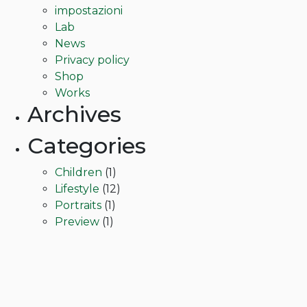
on
impostazioni
the
Lab
product
News
page
Privacy policy
Shop
Works
Archives
Categories
Children
(1)
Lifestyle
(12)
Portraits
(1)
Preview
(1)