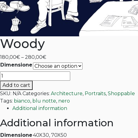
Woody
Price
180,00
€
–
280,00
€
range:
Dimensione
180,00€
Woody
through
quantity
Add to cart
280,00€
SKU:
N/A
Categories:
Architecture
,
Portraits
,
Shoppable
Tags:
bianco
,
blu notte
,
nero
Additional information
Additional information
Dimensione
40X30, 70X50